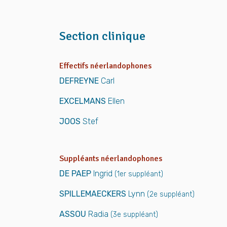
Section clinique
Effectifs néerlandophones
DEFREYNE
Carl
EXCELMANS
Ellen
JOOS
Stef
Suppléants néerlandophones
DE PAEP
Ingrid
(1er suppléant)
SPILLEMAECKERS
Lynn
(2e suppléant)
ASSOU
Radia
(3e suppléant)