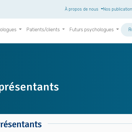
À propos de nous
Nos publicatio
ologues
Patients/clients
Futurs psychologues
R
présentants
résentants