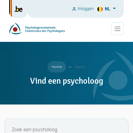
Inloggen
NL
Home
Search
Vind een psycholoog
Zoek een psycholoog