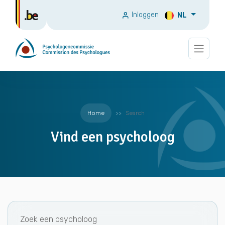
Inloggen
NL
Home
Search
Vind een psycholoog
Zoek een psycholoog