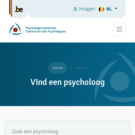
Inloggen
NL
Home
Search
Vind een psycholoog
Zoek een psycholoog