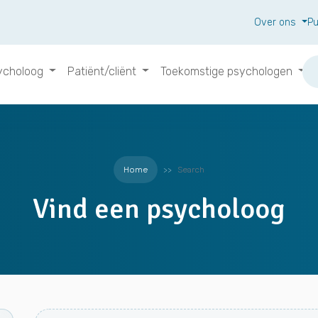
Over ons
Pu
ycholoog
Patiënt/cliënt
Toekomstige psychologen
Home
Search
Vind een psycholoog