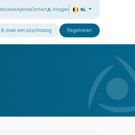
blicaties
Agenda
Contact
Inloggen
NL
Ik zoek een psycholoog
Registreren