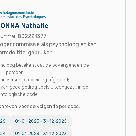
ONNA Nathalie
802221377
enummer:
ologencommissie als psycholoog en kan
rmde titel gebruiken.
ycholoog betekent dat de bovengenoemde
persoon:
universitaire opleiding afgerond;
 van goed gedrag zoals uiteengezet in de
ntologische code.
chreven voor de volgende periodes:
026
01-01-2025
-
31-12-2025
024
01-01-2023
-
31-12-2023