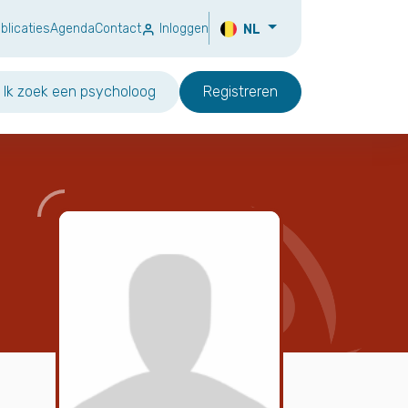
blicaties
Agenda
Contact
Inloggen
NL
Ik zoek een psycholoog
Registreren