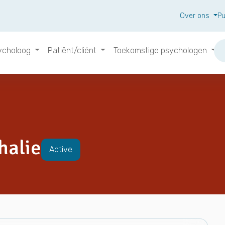
Over ons
Pu
ycholoog
Patiënt/cliënt
Toekomstige psychologen
alie
Active