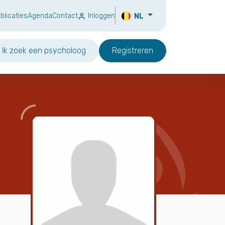
blicaties
Agenda
Contact
Inloggen
NL
Ik zoek een psycholoog
Registreren