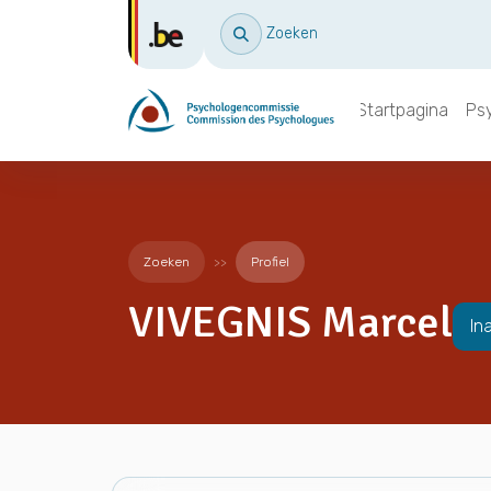
Zoeken
Startpagina
Ps
Zoeken
Profiel
VIVEGNIS Marcel
In