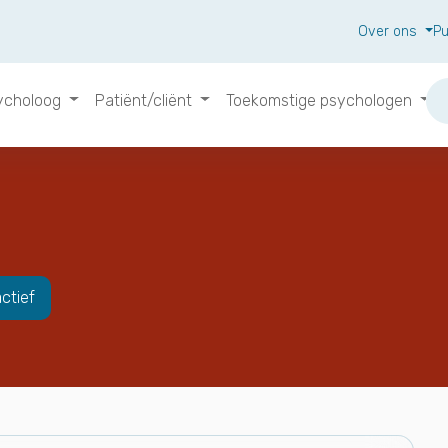
Over ons
Pu
ycholoog
Patiënt/cliënt
Toekomstige psychologen
actief