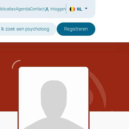
blicaties
Agenda
Contact
Inloggen
NL
Ik zoek een psycholoog
Registreren