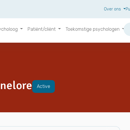
Over ons
Pu
ycholoog
Patiënt/cliënt
Toekomstige psychologen
nelore
Active