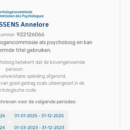
SSENS Annelore
922126066
enummer:
ologencommissie als psycholoog en kan
rmde titel gebruiken.
ycholoog betekent dat de bovengenoemde
persoon:
universitaire opleiding afgerond;
 van goed gedrag zoals uiteengezet in de
ntologische code.
chreven voor de volgende periodes:
026
01-01-2025
-
31-12-2025
024
01-03-2023
-
31-12-2023