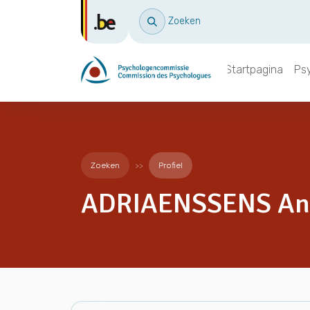
Zoeken
Startpagina
Ps
Zoeken
Profiel
ADRIAENSSENS An