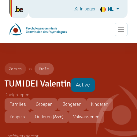
Inloggen
NL
Zoeken
Profiel
TUMIDEI Valentin
Active
Doelgroepen
Families
Groepen
Jongeren
Kinderen
Koppels
Ouderen (65+)
Volwassenen
Hoofdwerksector