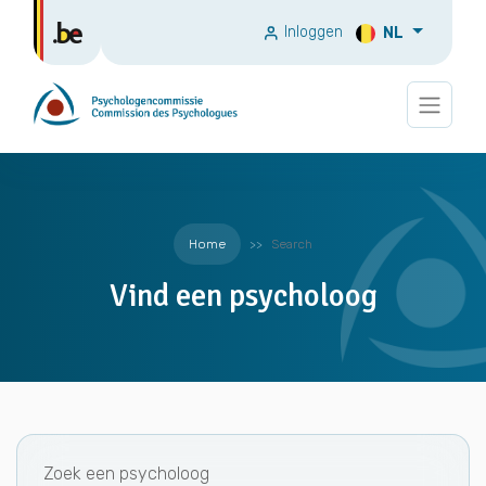
Inloggen
NL
Home
Search
Vind een psycholoog
Zoek een psycholoog