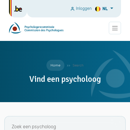
Inloggen
NL
Home
Search
Vind een psycholoog
Zoek een psycholoog