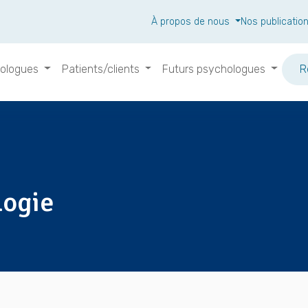
À propos de nous
Nos publicatio
ologues
Patients/clients
Futurs psychologues
R
logie