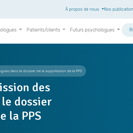
À propos de nous
Nos publicatio
ologues
Patients/clients
Futurs psychologues
R
gues dans le dossier de la suppression de la PPS
ission des
le dossier
e la PPS