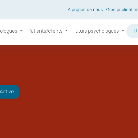
À propos de nous
Nos publicatio
ologues
Patients/clients
Futurs psychologues
R
Active