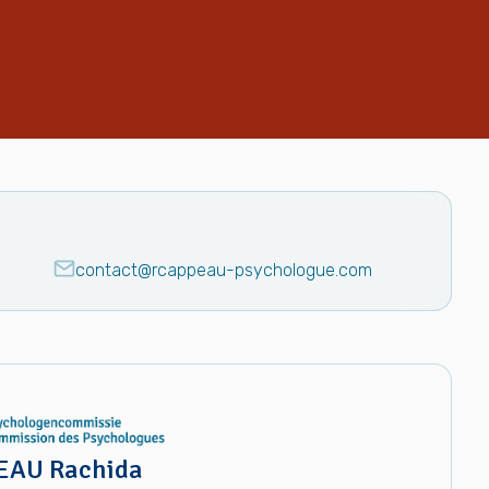
contact@rcappeau-psychologue.com
EAU Rachida