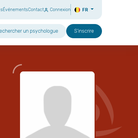
ns
Événements
Contact
Connexion
FR
echercher un psychologue
S'inscrire