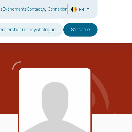
ns
Événements
Contact
Connexion
FR
echercher un psychologue
S'inscrire