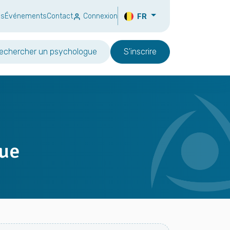
ns
Événements
Contact
Connexion
FR
echercher un psychologue
S'inscrire
gue