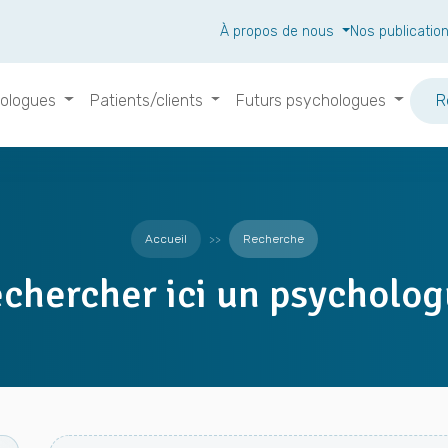
À propos de nous
Nos publicatio
ologues
Patients/clients
Futurs psychologues
R
Accueil
Recherche
chercher ici un psycholo