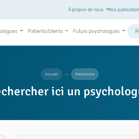
À propos de nous
Nos publicatio
ologues
Patients/clients
Futurs psychologues
R
Accueil
Recherche
chercher ici un psycholo