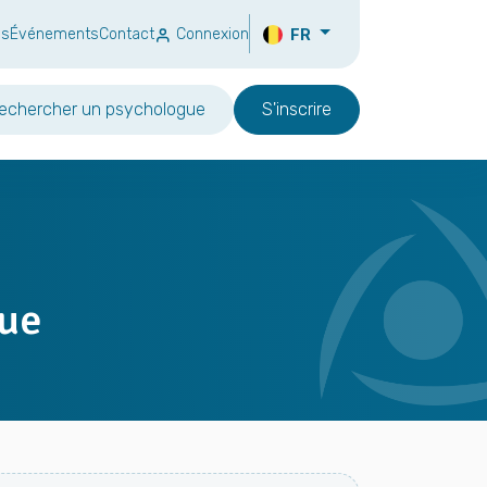
ns
Événements
Contact
Connexion
FR
echercher un psychologue
S'inscrire
gue